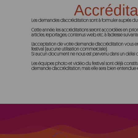
Accrédit
Les demandes d’accréditation sont à formuler auprès du
Cette année, les accréditations seront accordées en prior
articles, reportages, contenus web, etc. à l’adresse suivante
L’acceptation de votre demande d’accréditation vous enga
festival (aucune utilisation commerciale).
Si aucun document ne nous est parvenu dans un délai d’u
Les équipes photo et vidéo du festival sont déjà consti
demande d’accréditation, mais elle sera bien entendue 