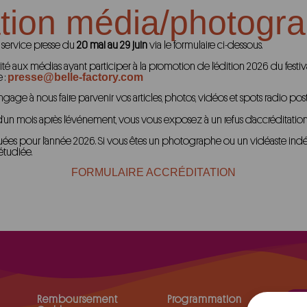
ation média/photogr
 service presse du
20 mai au 29 juin
via le formulaire ci-dessous.
ité aux médias ayant participer à la promotion de l’édition 2026 du festiv
presse@belle-factory.com
 :
ge à nous faire parvenir vos articles, photos, vidéos et spots radio post
n mois après l’événement, vous vous exposez à un refus d’accréditation p
tuées pour l’année 2026. Si vous êtes un photographe ou un vidéaste ind
étudiée.
FORMULAIRE ACCRÉDITATION
Remboursement
Programmation