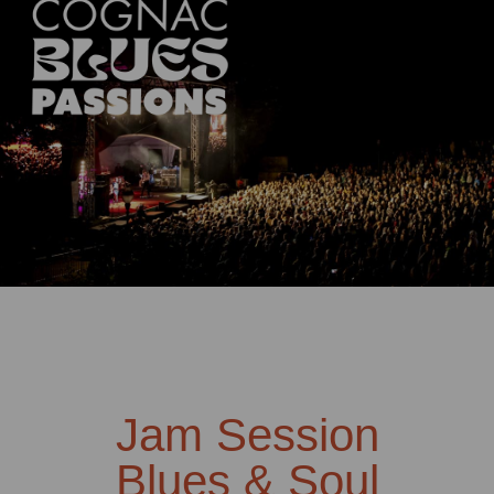
PRIX COGNAC PASSIONS, CHALLENGE BLUES & ROOTS
Jam Session
Blues & Soul